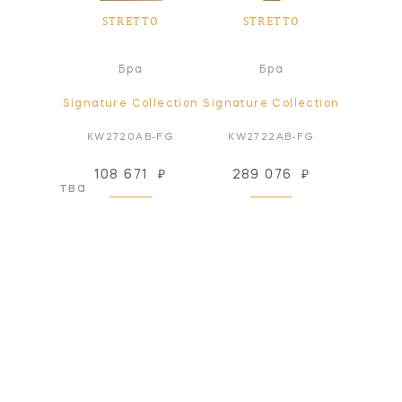
TTO
STRETTO
STRETTO
ST
а
Бра
Бра
ollection
Signature Collection
Signature Collection
Signatur
PN-FG
KW2720AB-FG
KW2722AB-FG
KW27
108 671
₽
289 076
₽
94
оизводства