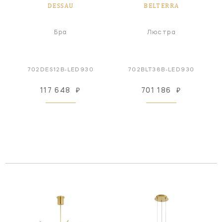
DESSAU
BELTERRA
Бра
Люстра
702DES12B-LED930
702BLT38B-LED930
117 648
₽
701 186
₽