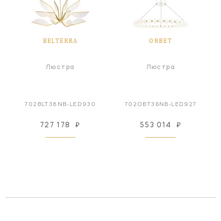
BELTERRA
ORBET
Люстра
Люстра
702BLT38NB-LED930
702OBT36NB-LED927
727 178
₽
553 014
₽