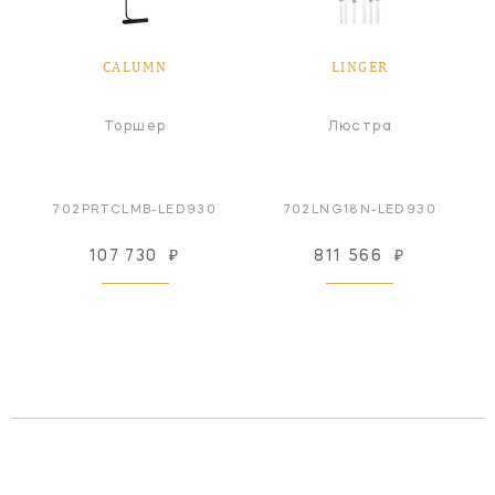
CALUMN
LINGER
Торшер
Люстра
702PRTCLMB-LED930
702LNG18N-LED930
107 730
₽
811 566
₽