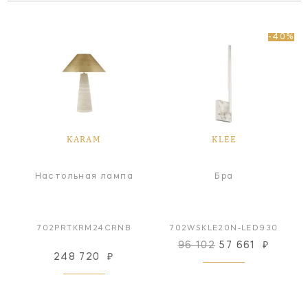
-40%
KARAM
KLEE
Настольная лампа
Бра
702PRTKRM24CRNB
702WSKLE20N-LED930
96 102
57 661
₽
248 720
₽