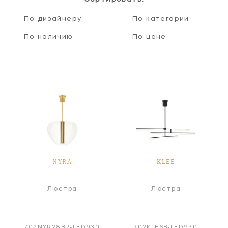
По дизайнеру
По категории
По наличию
По цене
NYRA
KLEE
Люстра
Люстра
702NYR28BR-LED930
702KLE6B-LED930