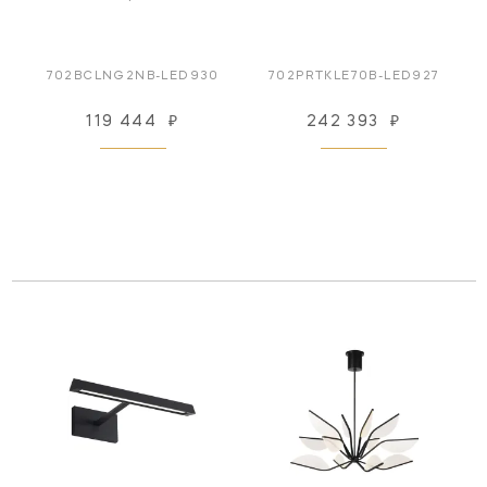
702BCLNG2NB-LED930
702PRTKLE70B-LED927
119 444
₽
242 393
₽