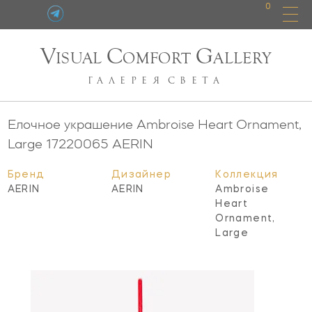
0
V
C
G
ISUAL
OMFORT
ALLERY
ГАЛЕРЕЯ
СВЕТА
Елочное украшение Ambroise Heart Ornament,
Large
17220065
AERIN
Бренд
Дизайнер
Коллекция
AERIN
AERIN
Ambroise
Heart
Ornament,
Large