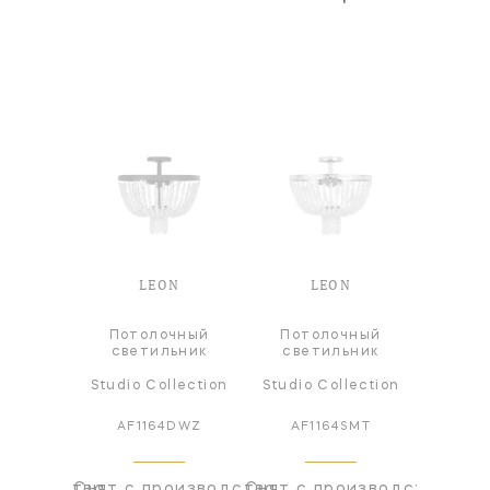
N
LEON
LEON
Потолочный
Потолочный
а
Л
светильник
светильник
lection
Studio Collection
Studio Collection
Studio
1SMT
AF1164DWZ
AF1164SMT
AC1
оизводства
Снят с производства
Снят с производства
Снят с