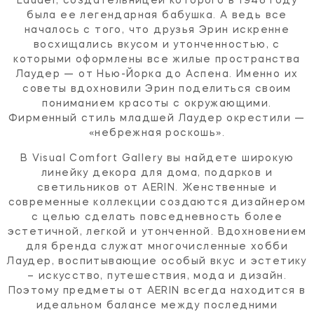
Lauder, создательницей которого в 1946 году
была ее легендарная бабушка. А ведь все
началось с того, что друзья Эрин искренне
восхищались вкусом и утонченностью, с
которыми оформлены все жилые пространства
Лаудер — от Нью-Йорка до Аспена. Именно их
советы вдохновили Эрин поделиться своим
пониманием красоты с окружающими.
Фирменный стиль младшей Лаудер окрестили —
«небрежная роскошь».
В Visual Comfort Gallery вы найдете широкую
линейку декора для дома, подарков и
светильников от AERIN. Женственные и
современные коллекции создаются дизайнером
с целью сделать повседневность более
эстетичной, легкой и утонченной. Вдохновением
для бренда служат многочисленные хобби
Лаудер, воспитывающие особый вкус и эстетику
– искусство, путешествия, мода и дизайн.
Поэтому предметы от AERIN всегда находится в
идеальном балансе между последними