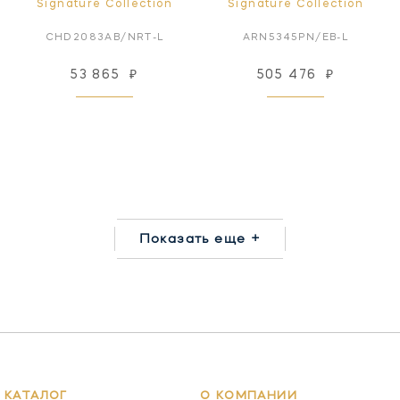
Signature Collection
Signature Collection
CHD2083AB/NRT-L
ARN5345PN/EB-L
53 865
₽
505 476
₽
Показать еще +
КАТАЛОГ
О КОМПАНИИ