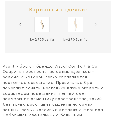
Варианты отделки:
w2705ab-fg
kw2705bz-fg
kw2705pn-fg
Avant - бра от бренда Visual Comfort & Co.
Озарить пространство одним щелчком –
задача, с которой легко справляется
настенное освещение. Правильные бра
помогают понять, насколько важно угадать с
характером помещения: теплый свет
подчеркнет романтику пространства, яркий –
без труда расставит акценты на самых
важных, самых красивых деталях интерьера.
Небольшой светильник с большими