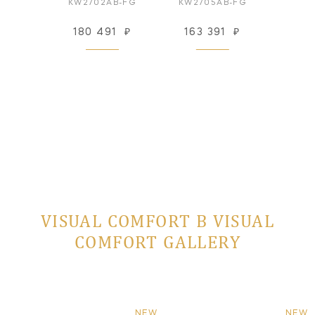
PN-FG
KW2702AB-FG
KW2705AB-FG
KW27
52
₽
180 491
₽
163 391
₽
173
 заказ
VISUAL COMFORT В VISUAL
COMFORT GALLERY
NEW
NEW