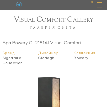
0
V
C
G
ISUAL
OMFORT
ALLERY
ГАЛЕРЕЯ
СВЕТА
Бра Bowery
CL2181AI
Visual Comfort
Бренд
Дизайнер
Коллекция
Signature
Clodagh
Bowery
Collection