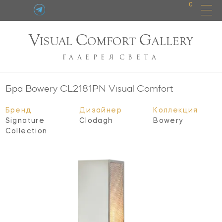
0
V
C
G
ISUAL
OMFORT
ALLERY
ГАЛЕРЕЯ
СВЕТА
Бра Bowery
CL2181PN
Visual Comfort
Бренд
Дизайнер
Коллекция
Signature
Clodagh
Bowery
Collection