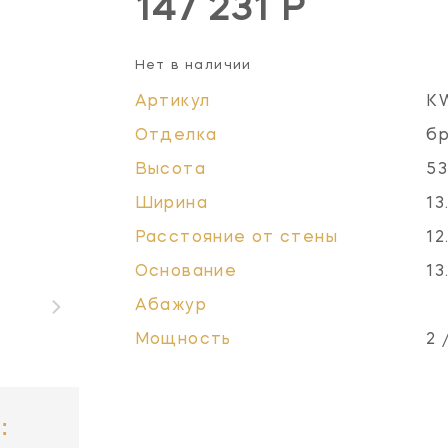
147 231 Р
Нет в наличии
Артикул
K
Отделка
бр
Высота
53
Ширина
13
Расстояние от стены
12
Основание
13
Абажур
Мощность
2 
: