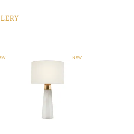
LLERY
EW
NEW