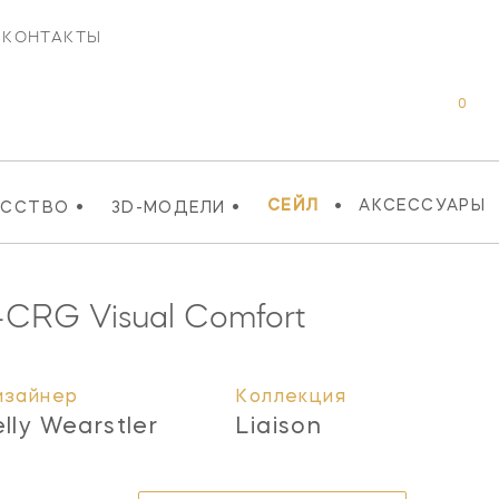
КОНТАКТЫ
0
•
•
•
СЕЙЛ
АКСЕССУАРЫ
УССТВО
3D-МОДЕЛИ
G
-CRG
Visual Comfort
изайнер
Коллекция
elly Wearstler
Liaison