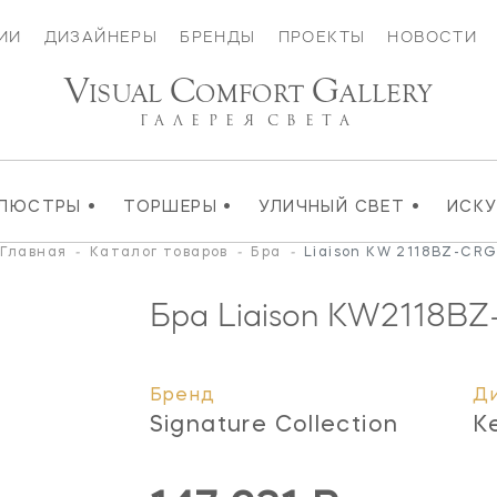
ИИ
ДИЗАЙНЕРЫ
БРЕНДЫ
ПРОЕКТЫ
НОВОСТИ
V
C
G
ISUAL
OMFORT
ALLERY
ГАЛЕРЕЯ
СВЕТА
•
•
•
ЛЮСТРЫ
ТОРШЕРЫ
УЛИЧНЫЙ СВЕТ
ИСК
Главная
-
Каталог товаров
-
Бра
-
Liaison KW 2118BZ-CR
Бра Liaison
KW2118BZ
Бренд
Д
Signature Collection
K