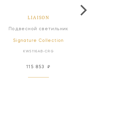
LIAISON
LIAISON
Подвесной светильник
Линейный светильн
Signature Collection
Signature Collectio
KW5116AB-CRG
KW5203AB-CRG
115 853
₽
462 384
₽