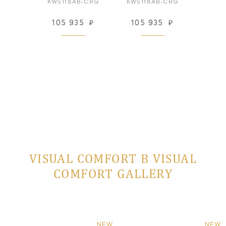
AB-CG
KW5118AB-CRG
KW5118AB-CRG
KW51
838
₽
105 935
₽
105 935
₽
123
 заказ
VISUAL COMFORT В VISUAL
COMFORT GALLERY
NEW
NEW