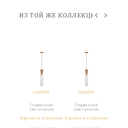
ИЗ ТОЙ ЖЕ КОЛЛЕКЦИИ
SON
LIAISON
LIAISON
LI
Подвесной
Подвесной
Под
ра
светильник
светильник
све
ollection
Signature Collection
Signature Collection
Signatur