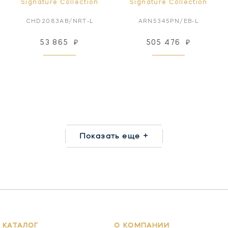
Signature Collection
Signature Collection
CHD2083AB/NRT-L
ARN5345PN/EB-L
53 865
₽
505 476
₽
Показать еще +
КАТАЛОГ
О КОМПАНИИ