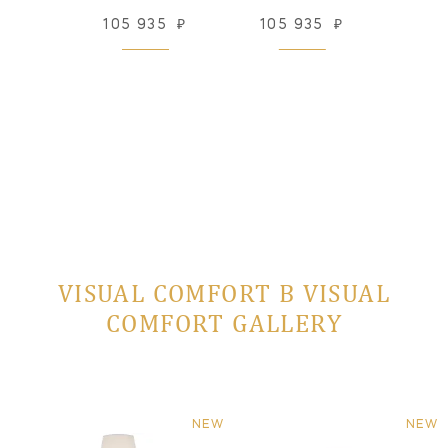
838
₽
105 935
₽
105 935
₽
123
 заказ
VISUAL COMFORT В VISUAL
COMFORT GALLERY
NEW
NEW