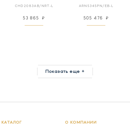
CHD2083AB/NRT-L
ARN5345PN/EB-L
53 865
₽
505 476
₽
Показать еще +
КАТАЛОГ
О КОМПАНИИ