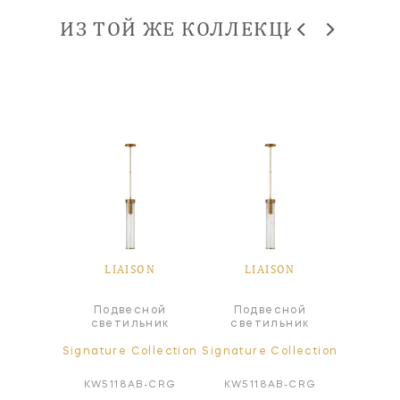
ИЗ ТОЙ ЖЕ КОЛЛЕКЦИИ
SON
LIAISON
LIAISON
LI
Подвесной
Подвесной
Под
ра
светильник
светильник
све
ollection
Signature Collection
Signature Collection
Signatur
AB-CG
KW5118AB-CRG
KW5118AB-CRG
KW51