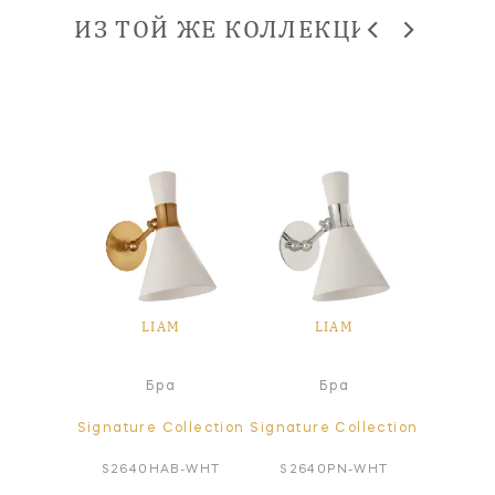
ИЗ ТОЙ ЖЕ КОЛЛЕКЦИИ
M
LIAM
LIAM
сной
Под
Бра
Бра
ьник
све
ollection
Signature Collection
Signature Collection
Signatur
N-MTB
S2640HAB-WHT
S2640PN-WHT
S564