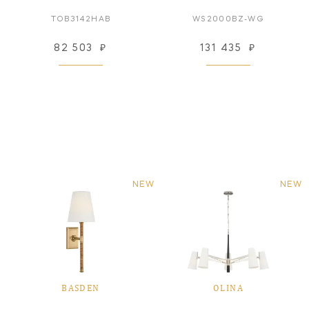
TOB3142HAB
WS2000BZ-WG
82 503
₽
131 435
₽
NEW
NEW
BASDEN
OLINA