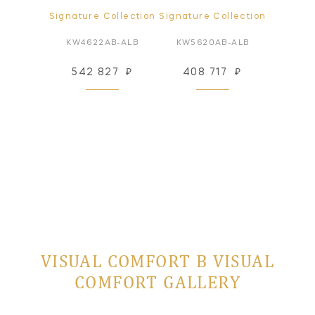
ollection
Signature Collection
Signature Collection
Signatur
N-ALB
KW4622AB-ALB
KW5620AB-ALB
KW56
61
₽
542 827
₽
408 717
₽
408
 заказ
VISUAL COMFORT В VISUAL
COMFORT GALLERY