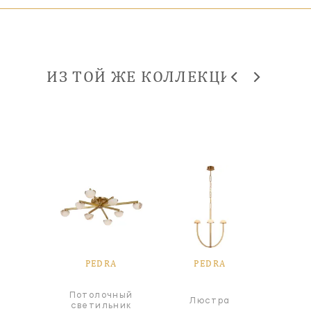
ИЗ ТОЙ ЖЕ КОЛЛЕКЦИИ
RA
PEDRA
PEDRA
P
чный
Потолочный
Люстра
Л
ьник
светильник