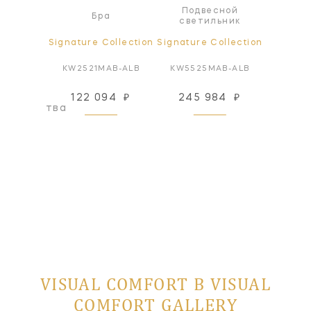
Подвесной
я лампа
Бра
светильник
ollection
Signature Collection
Signature Collection
Signatur
BZ-ALB
KW2521MAB-ALB
KW5525MAB-ALB
KW252
122 094
₽
245 984
₽
130
оизводства
VISUAL COMFORT В VISUAL
COMFORT GALLERY