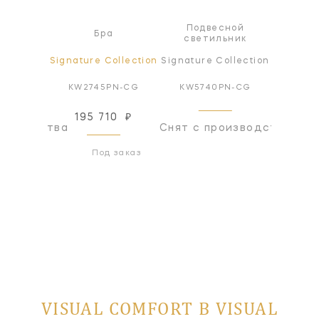
Подвесной
а
Бра
Л
светильник
ollection
Signature Collection
Signature Collection
Signatur
Z-ALB
KW2745PN-CG
KW5740PN-CG
KW57
195 710
₽
оизводства
Снят с производства
Снят с
Под заказ
VISUAL COMFORT В VISUAL