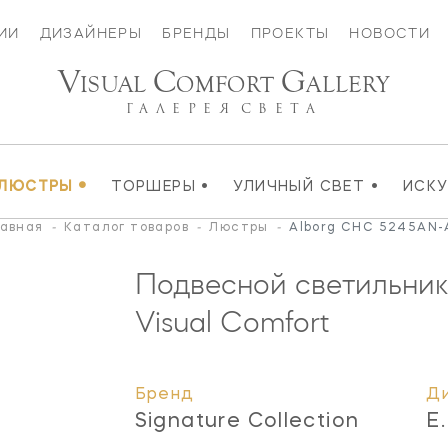
ИИ
ДИЗАЙНЕРЫ
БРЕНДЫ
ПРОЕКТЫ
НОВОСТИ
V
C
G
ISUAL
OMFORT
ALLERY
ГАЛЕРЕЯ
СВЕТА
•
•
•
ЛЮСТРЫ
ТОРШЕРЫ
УЛИЧНЫЙ СВЕТ
ИСК
лавная
-
Каталог товаров
-
Люстры
-
Alborg CHC 5245AN-
Подвесной светильник
Visual Comfort
Бренд
Д
Signature Collection
E