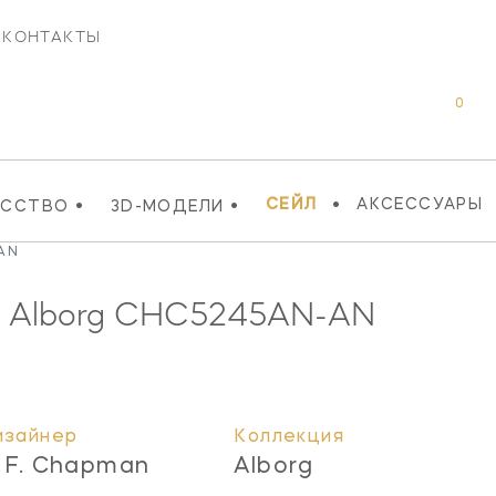
КОНТАКТЫ
0
•
•
•
СЕЙЛ
АКСЕССУАРЫ
УССТВО
3D-МОДЕЛИ
AN
 Alborg
CHC5245AN-AN
изайнер
Коллекция
. F. Chapman
Alborg