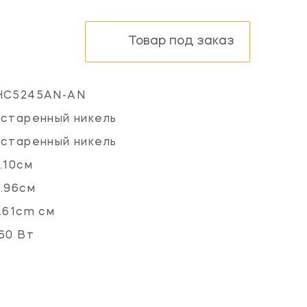
Товар под заказ
HC5245AN-AN
старенный никель
старенный никель
.10см
.96см
.61cm см
60 Вт