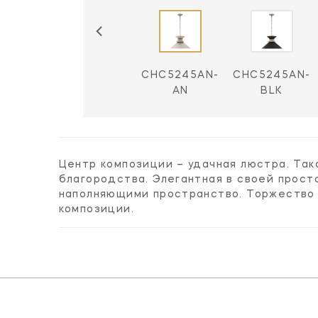
45AB-
CHC5245AB-
CHC5245AN-
CHC5245AN-
LK
WHT
AN
BLK
Центр композиции – удачная люстра. Та
благородства. Элегантная в своей прост
наполняющими пространство. Торжество 
композиции.