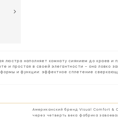
CHC5245PN-
CHC5245PN-
WHT
PN
кая люстра наполняет комнату сиянием до краев и
оте и простая в своей элегантности – она ловко з
формы и функции: эффектное сплетение сверкающи
Американский бренд Visual Comfort & 
через четверть века фабрика завоева