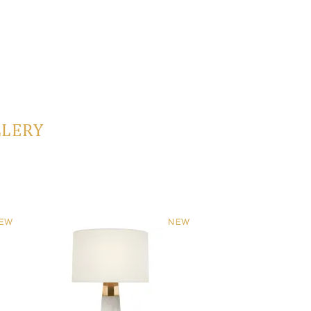
LLERY
EW
NEW