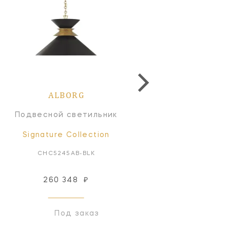
ALBORG
ALBORG
Подвесной светильник
Подвесной светильн
Signature Collection
Signature Collectio
CHC5245AB-BLK
CHC5240AN-AN
260 348
₽
144 581
₽
Под заказ
Под заказ