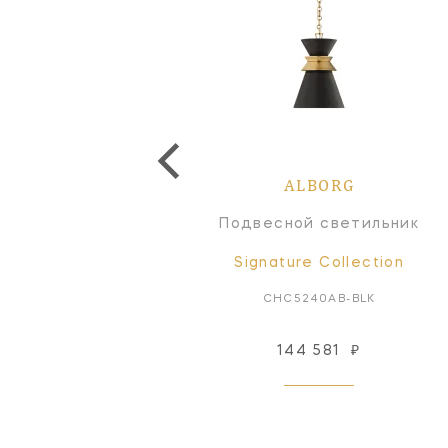
ALBORG
ALBORG
одвесной светильник
Подвесной светильник
Signature Collection
Signature Collection
CHC5240PN-PN
CHC5240AB-BLK
144 581
₽
Снят с производства