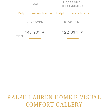
Подвесной
Под
а
Бра
светильник
све
ren Home
Ralph Lauren Home
Ralph Lauren Home
Ralph L
7PN
RL2082PN
RL5080NB
RL
147 231
₽
122 094
₽
122
оизводства
RALPH LAUREN HOME В VISUAL
COMFORT GALLERY