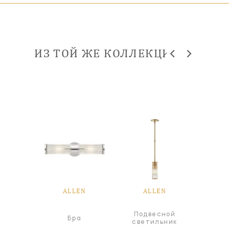
ИЗ ТОЙ ЖЕ КОЛЛЕКЦИИ
EN
ALLEN
ALLEN
A
Подвесной
Под
а
Бра
светильник
све