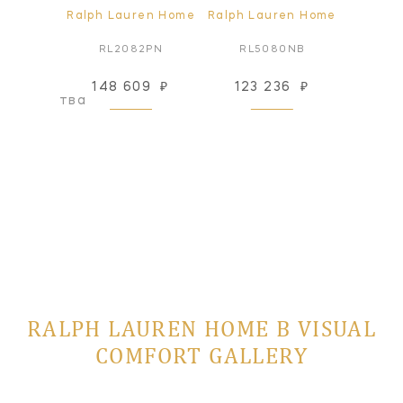
ren Home
Ralph Lauren Home
Ralph Lauren Home
Ralph L
7PN
RL2082PN
RL5080NB
RL
148 609
₽
123 236
₽
123
оизводства
RALPH LAUREN HOME В VISUAL
COMFORT GALLERY