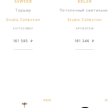
SAWYER
KELAN
Торшер
Потолочный светильни
Studio Collection
Studio Collection
KST1031BBS1
AP1186TXW
161 595
₽
181 346
₽
NEW
N