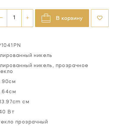
В корзину
P1041PN
лированный никель
лированный никель, прозрачное
текло
.90см
.64см
13.97cm см
40 Вт
екло прозрачный