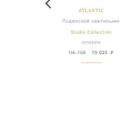
ATLANTIC
ATLANTIC
Настольная лампа
Подвесной светильник
Studio Collection
Studio Collection
CT1021PN1
CP1041PN
116 708
70 025
₽
Снят с производства