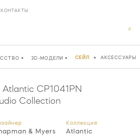
КОНТАКТЫ
0
•
•
•
СЕЙЛ
АКСЕССУАРЫ
УССТВО
3D-МОДЕЛИ
Atlantic
CP1041PN
udio Collection
изайнер
Коллекция
hapman & Myers
Atlantic