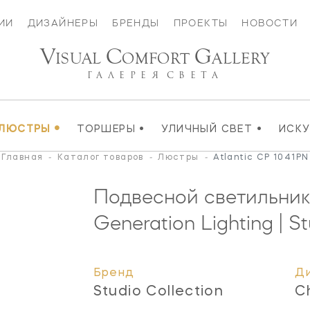
ИИ
ДИЗАЙНЕРЫ
БРЕНДЫ
ПРОЕКТЫ
НОВОСТИ
V
C
G
ISUAL
OMFORT
ALLERY
ГАЛЕРЕЯ
СВЕТА
•
•
•
ЛЮСТРЫ
ТОРШЕРЫ
УЛИЧНЫЙ СВЕТ
ИСК
Главная
-
Каталог товаров
-
Люстры
-
Atlantic CP 1041PN
Подвесной светильник 
Generation Lighting | St
Бренд
Д
Studio Collection
C