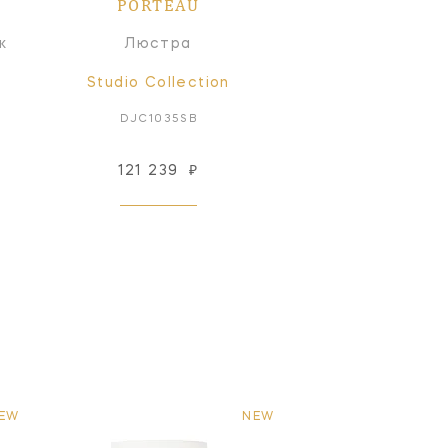
PORTEAU
к
Люстра
Studio Collection
DJC1035SB
121 239
₽
EW
NEW