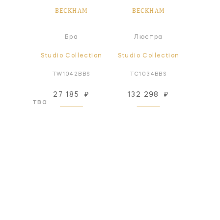
HAM
BECKHAM
BECKHAM
BE
ер
Бра
Люстра
lection
Studio Collection
Studio Collection
Studio
BBS1*
TW1042BBS
TC1034BBS
TV1
27 185
₽
132 298
₽
44
оизводства