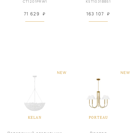
CT1201PRW1
KST1031BBS1
71 629
₽
163 107
₽
NEW
NEW
KELAN
PORTEAU