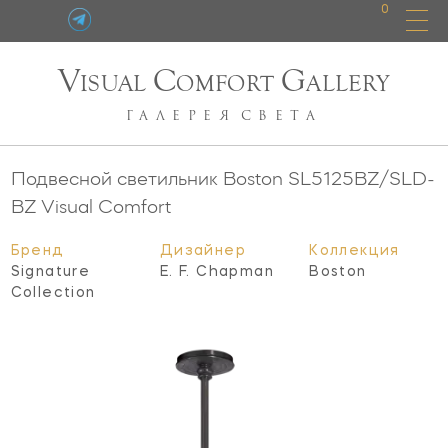
0
V
C
G
ISUAL
OMFORT
ALLERY
ГАЛЕРЕЯ
СВЕТА
Подвесной светильник Boston
SL5125BZ/SLD-
BZ
Visual Comfort
Бренд
Дизайнер
Коллекция
Signature
E. F. Chapman
Boston
Collection