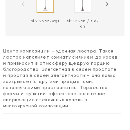
sl5125an-wg1
sl5125an / sld-
sl5125an / s
an
wg
Центр композиции – удачная люстра. Такая
люстра наполняет комнату сиянием до краев
и привносит в атмосферу щедрую порцию
благородства. Элегантная в своей простоте
и простая в своей элегантности – она ловко
заигрывает с другими предметами,
наполняющими пространство. Торжество
формы и функции: эффектное сплетение
сверкающих стеклянных капель в
многоярусной композиции.