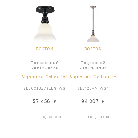
ON
BOSTON
BOSTON
B
Потолочный
Подвесной
Под
а
светильник
светильник
све
ollection
Signature Collection
Signature Collection
Signatur
/SLE-HAB
SL5001BZ/SLEG-WG
SL5125AN-WG1
SL51
07
₽
57 456
₽
94 307
₽
94
 заказ
Под заказ
Под заказ