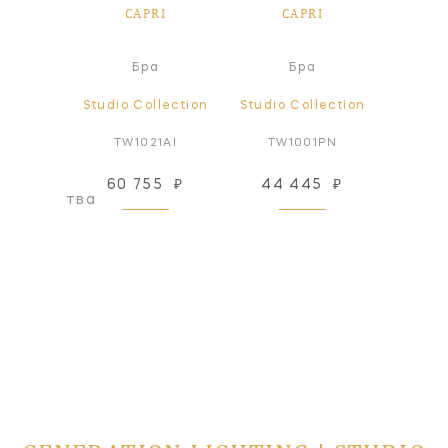
RI
CAPRI
CAPRI
C
сной
Бра
Бра
ьник
lection
Studio Collection
Studio Collection
Studio
1PN
TW1021AI
TW1001PN
TW
60 755
₽
44 445
₽
61
оизводства