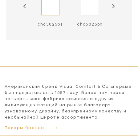
chc5825ab
chc5825bz
chc5825pn
Американский бренд Visual Comfort & Co впервые
был представлен в 1987 году. Более чем через
четверть века фабрика завоевала одну из
лидирующих позиций на рынке благодаря
узнаваемому дизайну, безупречному качеству и
необычайной широте ассортимента.
Товары бренда