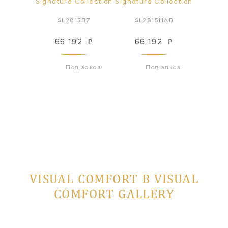
ollection
Signature Collection
Signature Collection
Signatur
PN-L
SL2815BZ
SL2815HAB
SL2
82
₽
66 192
₽
66 192
₽
66
 заказ
Под заказ
Под заказ
VISUAL COMFORT В VISUAL
COMFORT GALLERY