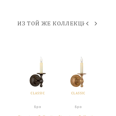
ИЗ ТОЙ ЖЕ КОЛЛЕКЦИИ
SIC
CLASSIC
CLASSIC
CL
ра
Бра
Бра