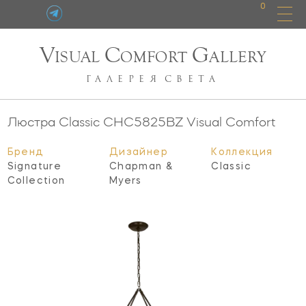
0
V
C
G
ISUAL
OMFORT
ALLERY
ГАЛЕРЕЯ
СВЕТА
Люстра Classic
CHC5825BZ
Visual Comfort
Бренд
Дизайнер
Коллекция
Signature
Chapman &
Classic
Collection
Myers