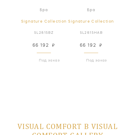
ра
Бра
Бра
ollection
Signature Collection
Signature Collection
Signatur
PN-L
SL2815BZ
SL2815HAB
SL2
82
₽
66 192
₽
66 192
₽
66
 заказ
Под заказ
Под заказ
VISUAL COMFORT В VISUAL