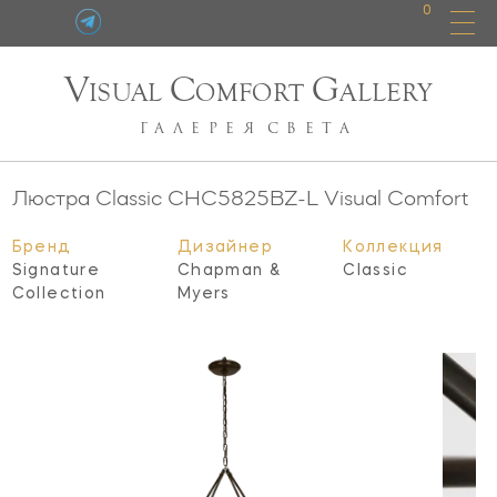
0
V
C
G
ISUAL
OMFORT
ALLERY
ГАЛЕРЕЯ
СВЕТА
Люстра Classic
CHC5825BZ-L
Visual Comfort
Бренд
Дизайнер
Коллекция
Signature
Chapman &
Classic
Collection
Myers