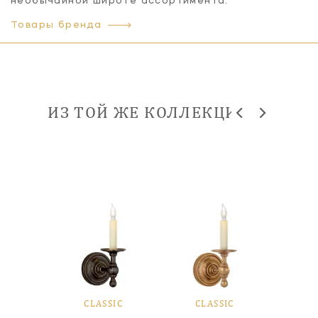
необычайной широте ассортимента.
Товары бренда
ИЗ ТОЙ ЖЕ КОЛЛЕКЦИИ
SIC
CLASSIC
CLASSIC
CL