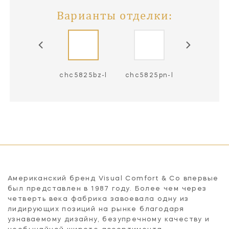
Варианты отделки:
hc5825ab-l
chc5825bz-l
chc5825pn-l
Американский бренд Visual Comfort & Co впервые
был представлен в 1987 году. Более чем через
четверть века фабрика завоевала одну из
лидирующих позиций на рынке благодаря
узнаваемому дизайну, безупречному качеству и