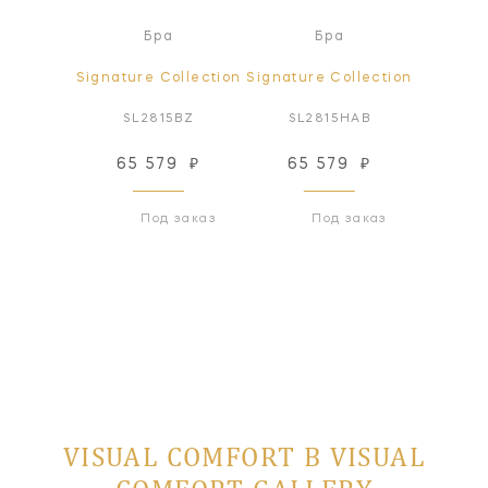
ра
Бра
Бра
ollection
Signature Collection
Signature Collection
Signatur
PN-L
SL2815BZ
SL2815HAB
SL2
12
₽
65 579
₽
65 579
₽
65
 заказ
Под заказ
Под заказ
VISUAL COMFORT В VISUAL