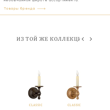
необычайной широте ассортимента.
Товары бренда
ИЗ ТОЙ ЖЕ КОЛЛЕКЦИИ
SIC
CLASSIC
CLASSIC
CL