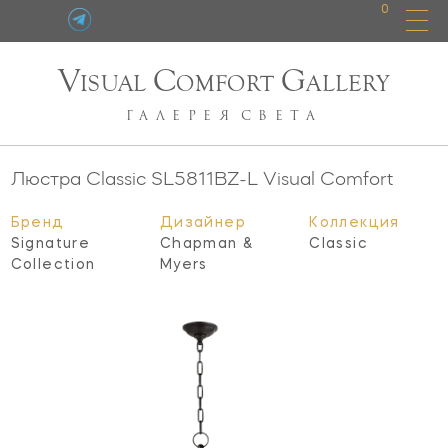
0
V
C
G
ISUAL
OMFORT
ALLERY
ГАЛЕРЕЯ
СВЕТА
Люстра Classic
SL5811BZ-L
Visual Comfort
Бренд
Дизайнер
Коллекция
Signature
Chapman &
Classic
Collection
Myers