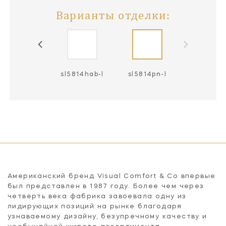
Варианты отделки:
sl5814bz-l
sl5814hab-l
sl5814pn-l
Американский бренд Visual Comfort & Co впервые
был представлен в 1987 году. Более чем через
четверть века фабрика завоевала одну из
лидирующих позиций на рынке благодаря
узнаваемому дизайну, безупречному качеству и