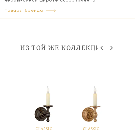
необычайной широте ассортимента.
Товары бренда
ИЗ ТОЙ ЖЕ КОЛЛЕКЦИИ
SIC
CLASSIC
CLASSIC
CL