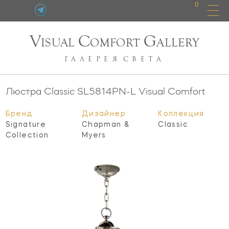
0
V
C
G
ISUAL
OMFORT
ALLERY
ГАЛЕРЕЯ
СВЕТА
Люстра Classic
SL5814PN-L
Visual Comfort
Бренд
Дизайнер
Коллекция
Signature
Chapman &
Classic
Collection
Myers