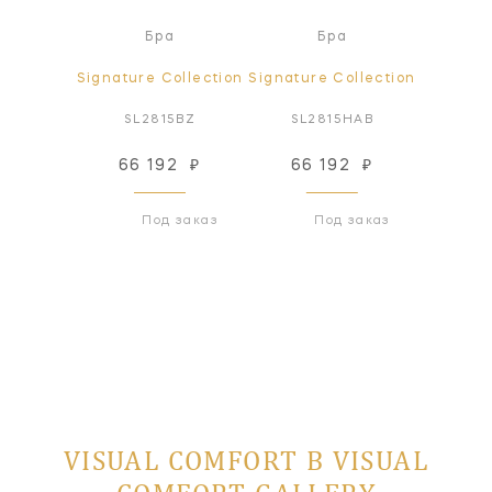
ра
Бра
Бра
ollection
Signature Collection
Signature Collection
Signatur
PN-L
SL2815BZ
SL2815HAB
SL2
82
₽
66 192
₽
66 192
₽
66
 заказ
Под заказ
Под заказ
VISUAL COMFORT В VISUAL