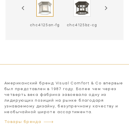
c4125an-cg
chc4125an-fg
chc4125bz-cg
chc4125bz-
Американский бренд Visual Comfort & Co впервые
был представлен в 1987 году. Более чем через
четверть века фабрика завоевала одну из
лидирующих позиций на рынке благодаря
узнаваемому дизайну, безупречному качеству и
необычайной широте ассортимента.
Товары бренда