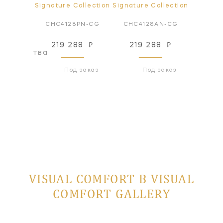
ollection
Signature Collection
Signature Collection
Signatur
AN-FG
CHC4128PN-CG
CHC4128AN-CG
CHC4
219 288
₽
219 288
₽
219
оизводства
Под заказ
Под заказ
VISUAL COMFORT В VISUAL
COMFORT GALLERY