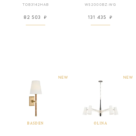
TOB3142HAB
WS2000BZ-WG
82 503
₽
131 435
₽
NEW
NEW
BASDEN
OLINA