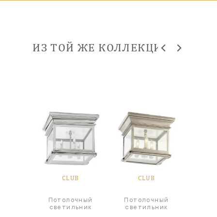
ИЗ ТОЙ ЖЕ КОЛЛЕКЦИИ
B
CLUB
CLUB
чный
Потолочный
Потолочный
Пот
ьник
светильник
светильник
све