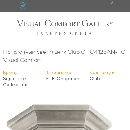
0
V
C
G
ISUAL
OMFORT
ALLERY
ГАЛЕРЕЯ
СВЕТА
Потолочный светильник Club
CHC4125AN-FG
Visual Comfort
Бренд
Дизайнер
Коллекция
Signature
E. F. Chapman
Club
Collection