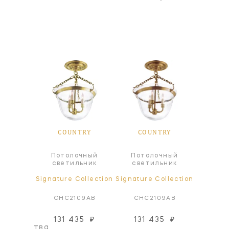
TRY
COUNTRY
COUNTRY
CO
чный
Потолочный
Потолочный
Ф
ьник
светильник
светильник
ollection
Signature Collection
Signature Collection
Signatur
09AN
CHC2109AB
CHC2109AB
CHC
131 435
₽
131 435
₽
203
оизводства