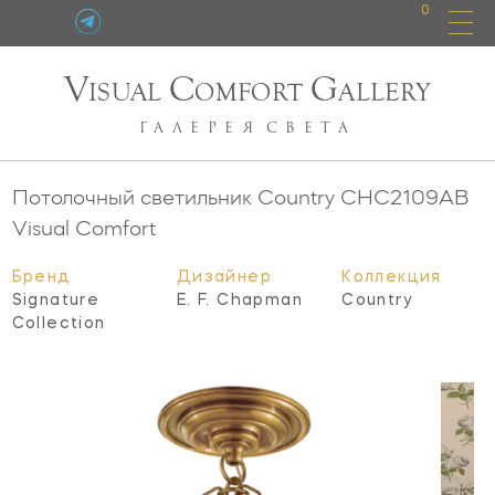
0
V
C
G
ISUAL
OMFORT
ALLERY
ГАЛЕРЕЯ
СВЕТА
Потолочный светильник Country
CHC2109AB
Visual Comfort
Бренд
Дизайнер
Коллекция
Signature
E. F. Chapman
Country
Collection