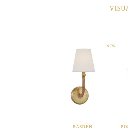
VISU
NEW
BASDEN
FO