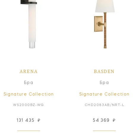
ARENA
BASDEN
Бра
Бра
Signature Collection
Signature Collection
WS2000BZ-WG
CHD2083AB/NRT-L
131 435
₽
54 369
₽