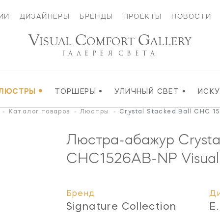
ИИ
ДИЗАЙНЕРЫ
БРЕНДЫ
ПРОЕКТЫ
НОВОСТИ
V
C
G
ISUAL
OMFORT
ALLERY
ГАЛЕРЕЯ
СВЕТА
•
•
•
ЛЮСТРЫ
ТОРШЕРЫ
УЛИЧНЫЙ СВЕТ
ИСК
-
Каталог товаров
-
Люстры
-
Crystal Stacked Ball CHC 
Люстра-абажур Crystal
CHC1526AB-NP
Visual
Бренд
Д
Signature Collection
E