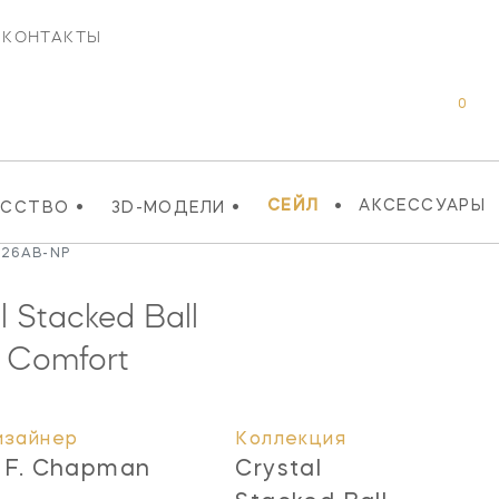
КОНТАКТЫ
0
•
•
•
СЕЙЛ
АКСЕССУАРЫ
УССТВО
3D-МОДЕЛИ
1526AB-NP
 Stacked Ball
 Comfort
изайнер
Коллекция
. F. Chapman
Crystal