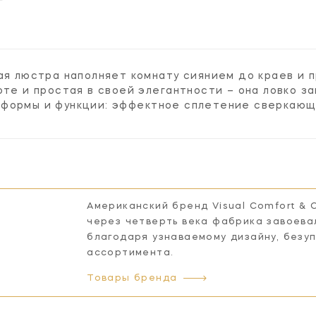
кая люстра наполняет комнату сиянием до краев и
оте и простая в своей элегантности – она ловко з
формы и функции: эффектное сплетение сверкающи
Американский бренд Visual Comfort & 
через четверть века фабрика завоева
благодаря узнаваемому дизайну, безу
ассортимента.
Товары бренда