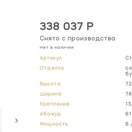
338 037 Р
Снято с производства
Нет в наличии
Артикул
C
Отделка
со
б
Высота
72
Ширина
76
Крепление
15
Абажур
61
Мощность
6 