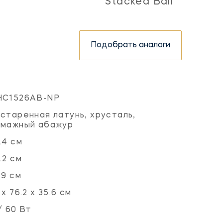
Stacked Ball
Подобрать аналоги
HC1526AB-NP
старенная латунь, хрусталь,
умажный абажур
.4 см
.2 см
.9 см
 х 76.2 х 35.6 см
/ 60 Вт