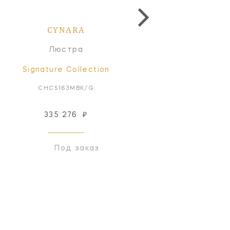
CYNARA
CYNARA
Люстра
Люстра
Signature Collection
Signature Collectio
CHC5163MBK/G
CHC5165WHT/G
335 276
₽
408 717
₽
Под заказ
Под заказ