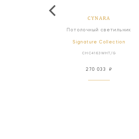
CYNARA
CYNARA
отолочный светильник
Потолочный светильник
Signature Collection
Signature Collection
CHC4163BSL
CHC4163WHT/G
270 033
₽
Снят с производства