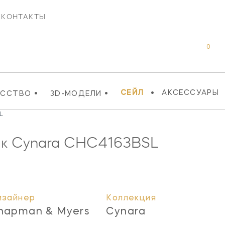
КОНТАКТЫ
0
•
•
•
СЕЙЛ
АКСЕССУАРЫ
УССТВО
3D-МОДЕЛИ
L
ик Cynara
CHC4163BSL
изайнер
Коллекция
hapman & Myers
Cynara