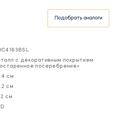
Подобрать аналоги
HC4163BSL
талл с декоративным покрытием
состаренное посеребрение»
.4 см
.2 см
.2 см
ED