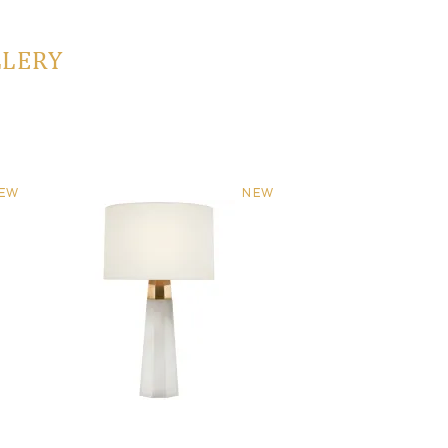
LLERY
EW
NEW