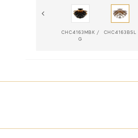
163WHT
CHC4163G
CHC4163MBK /
CHC4163BSL
 G
G