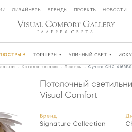
ИИ
ДИЗАЙНЕРЫ
БРЕНДЫ
ПРОЕКТЫ
НОВОСТИ
V
C
G
ISUAL
OMFORT
ALLERY
ГАЛЕРЕЯ
СВЕТА
•
•
•
ЛЮСТРЫ
ТОРШЕРЫ
УЛИЧНЫЙ СВЕТ
ИСК
Главная
-
Каталог товаров
-
Люстры
-
Cynara CHC 4163BS
Потолочный светильн
Visual Comfort
Бренд
Д
Signature Collection
C