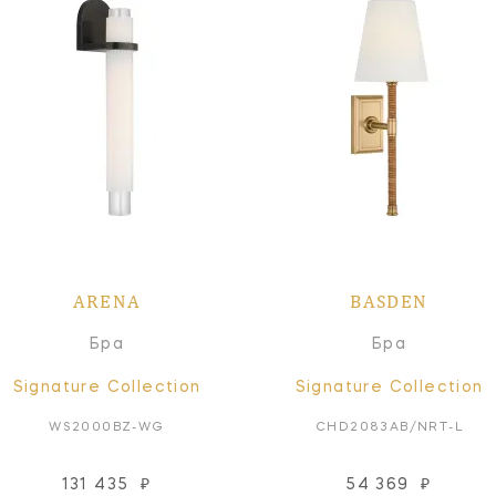
ARENA
BASDEN
Бра
Бра
Signature Collection
Signature Collection
WS2000BZ-WG
CHD2083AB/NRT-L
131 435
₽
54 369
₽