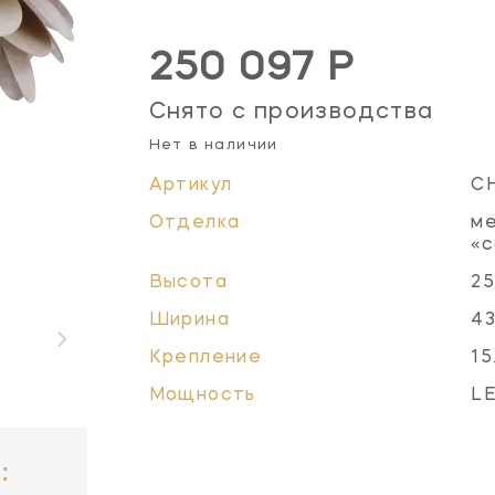
250 097 Р
Снято с производства
Нет в наличии
Артикул
C
Отделка
ме
«
Высота
25
Ширина
43
Крепление
15
Мощность
L
: