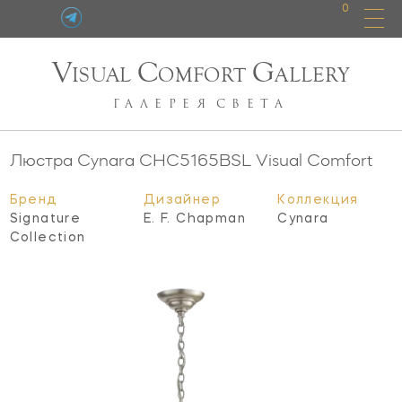
0
V
C
G
ISUAL
OMFORT
ALLERY
ГАЛЕРЕЯ
СВЕТА
Люстра Cynara
CHC5165BSL
Visual Comfort
Бренд
Дизайнер
Коллекция
Signature
E. F. Chapman
Cynara
Collection