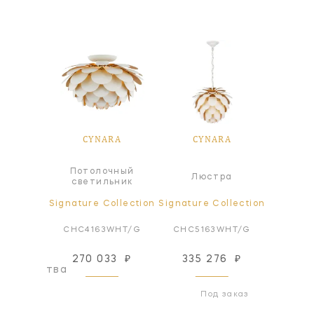
RA
CYNARA
CYNARA
C
чный
Потолочный
Люстра
Л
ьник
светильник
ollection
Signature Collection
Signature Collection
Signatur
3BSL
CHC4163WHT/G
CHC5163WHT/G
CH
270 033
₽
335 276
₽
335
оизводства
Под заказ