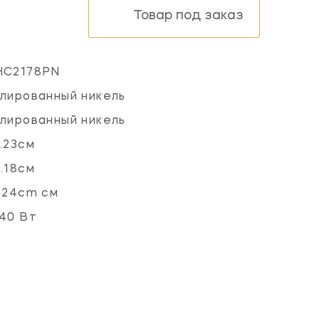
Товар под заказ
HC2178PN
лированный никель
лированный никель
.23см
.18см
.24cm см
40 Вт