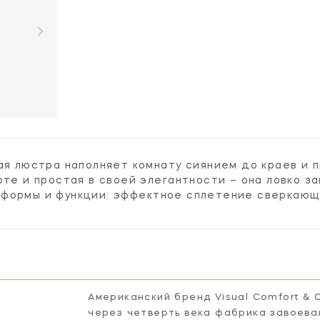
кая люстра наполняет комнату сиянием до краев и
оте и простая в своей элегантности – она ловко з
формы и функции: эффектное сплетение сверкающи
Американский бренд Visual Comfort & 
через четверть века фабрика завоева