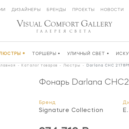
ИИ
ДИЗАЙНЕРЫ
БРЕНДЫ
ПРОЕКТЫ
НОВОСТИ
V
C
G
ISUAL
OMFORT
ALLERY
ГАЛЕРЕЯ
СВЕТА
•
•
•
ЛЮСТРЫ
ТОРШЕРЫ
УЛИЧНЫЙ СВЕТ
ИСК
Главная
-
Каталог товаров
-
Люстры
-
Darlana CHC 2178P
Фонарь Darlana
CHC2
Бренд
Д
Signature Collection
E