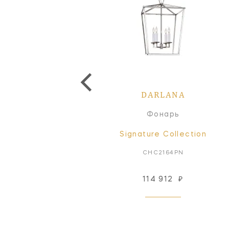
DARLANA
DARLANA
Люстра
Фонарь
Signature Collection
Signature Collection
CHC5173AB
CHC2164PN
505 476
₽
114 912
₽
Под заказ