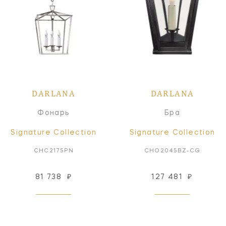
DARLANA
DARLANA
Фонарь
Бра
Signature Collection
Signature Collection
CHC2175PN
CHO2045BZ-CG
81 738
₽
127 481
₽