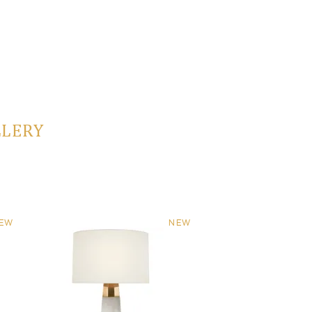
LLERY
EW
NEW