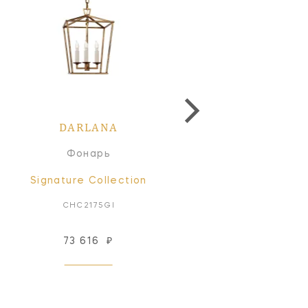
DARLANA
DARLANA
Фонарь
Фонарь
Signature Collection
Signature Collectio
CHC2175GI
CHC2164GI
73 616
₽
97 898
₽
Под заказ