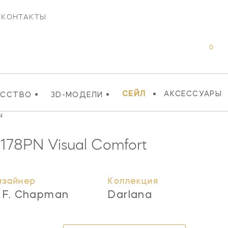
КОНТАКТЫ
0
•
•
•
СЕЙЛ
АКСЕССУАРЫ
УССТВО
3D-МОДЕЛИ
N
178PN
Visual Comfort
изайнер
Коллекция
. F. Chapman
Darlana