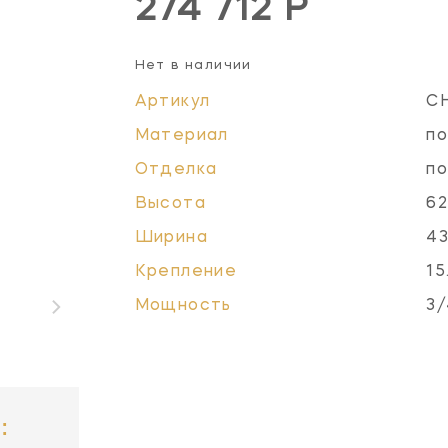
274 712 Р
Нет в наличии
Артикул
C
Материал
по
Отделка
по
Высота
62
Ширина
43
Крепление
15
Мощность
3/
: