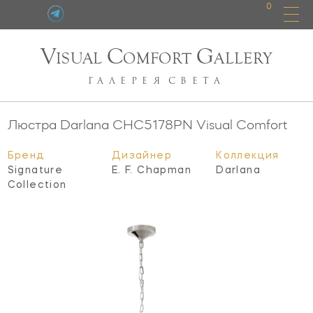
0
V
C
G
ISUAL
OMFORT
ALLERY
ГАЛЕРЕЯ
СВЕТА
Люстра Darlana
CHC5178PN
Visual Comfort
Бренд
Дизайнер
Коллекция
Signature
E. F. Chapman
Darlana
Collection