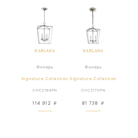
ANA
DARLANA
DARLANA
DA
ра
Фонарь
Фонарь
ollection
Signature Collection
Signature Collection
Signatur
73AB
CHC2164PN
CHC2175PN
CHO2
76
₽
114 912
₽
81 738
₽
127
 заказ