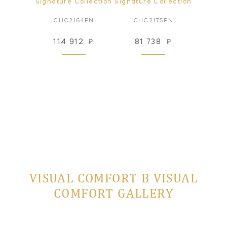
ollection
Signature Collection
Signature Collection
Signatur
73AB
CHC2164PN
CHC2175PN
CHO2
76
₽
114 912
₽
81 738
₽
127
 заказ
VISUAL COMFORT В VISUAL
COMFORT GALLERY