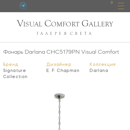
0
V
C
G
ISUAL
OMFORT
ALLERY
ГАЛЕРЕЯ
СВЕТА
Фонарь Darlana
CHC5179PN
Visual Comfort
Бренд
Дизайнер
Коллекция
Signature
E. F. Chapman
Darlana
Collection