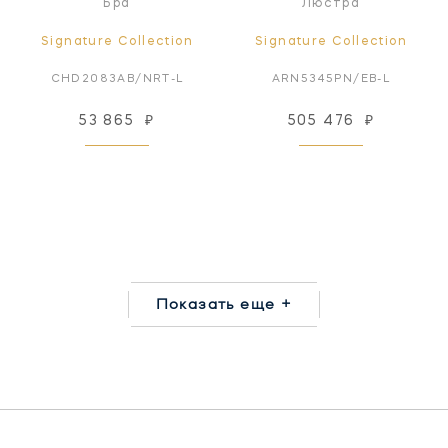
Бра
Люстра
Signature Collection
Signature Collection
CHD2083AB/NRT-L
ARN5345PN/EB-L
53 865
₽
505 476
₽
Показать еще +