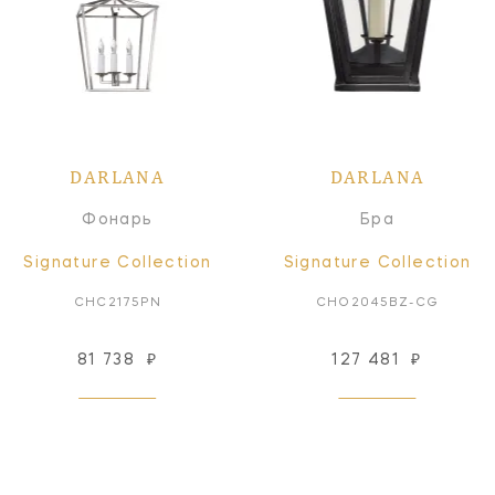
DARLANA
DARLANA
Фонарь
Бра
Signature Collection
Signature Collection
CHC2175PN
CHO2045BZ-CG
81 738
₽
127 481
₽