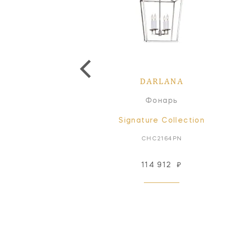
DARLANA
DARLANA
Люстра
Фонарь
Signature Collection
Signature Collection
CHC5173AB
CHC2164PN
505 476
₽
114 912
₽
Под заказ