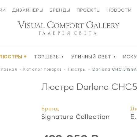
ИИ
ДИЗАЙНЕРЫ
БРЕНДЫ
ПРОЕКТЫ
НОВОСТИ
V
C
G
ISUAL
OMFORT
ALLERY
ГАЛЕРЕЯ
СВЕТА
•
•
•
ЛЮСТРЫ
ТОРШЕРЫ
УЛИЧНЫЙ СВЕТ
ИСК
Главная
-
Каталог товаров
-
Люстры
-
Darlana CHC 5199A
Люстра Darlana
CHC5
Бренд
Д
Signature Collection
E