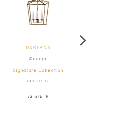
DARLANA
DARLANA
Фонарь
Фонарь
Signature Collection
Signature Collectio
CHC2175GI
CHC2164GI
73 616
₽
97 898
₽
Под заказ