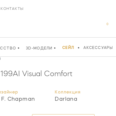
КОНТАКТЫ
0
•
•
•
СЕЙЛ
АКСЕССУАРЫ
УССТВО
3D-МОДЕЛИ
I
199AI
Visual Comfort
изайнер
Коллекция
. F. Chapman
Darlana