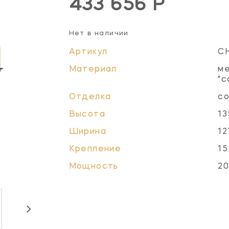
433 656 Р
Нет в наличии
Артикул
C
Материал
ме
"с
Отделка
с
Высота
13
Ширина
12
Крепление
15
Мощность
20