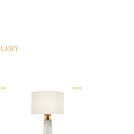
LLERY
EW
NEW