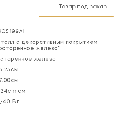
Товар под заказ
HC5199AI
талл с декоративным покрытием
остаренное железо"
остаренное железо
5.25см
7.00см
.24cm см
/40 Вт