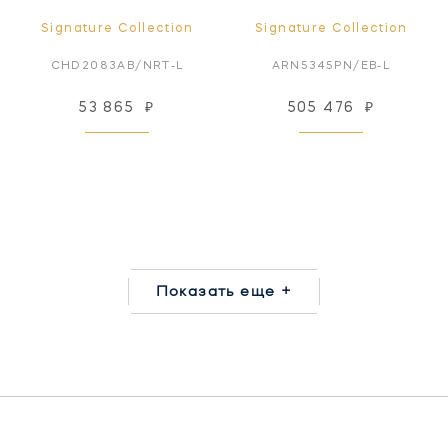
Signature Collection
Signature Collection
CHD2083AB/NRT-L
ARN5345PN/EB-L
53 865
₽
505 476
₽
Показать еще +