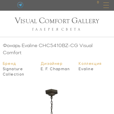
0
V
C
G
ISUAL
OMFORT
ALLERY
ГАЛЕРЕЯ
СВЕТА
Фонарь Evaline
CHC5410BZ-CG
Visual
Comfort
Бренд
Дизайнер
Коллекция
Signature
E. F. Chapman
Evaline
Collection