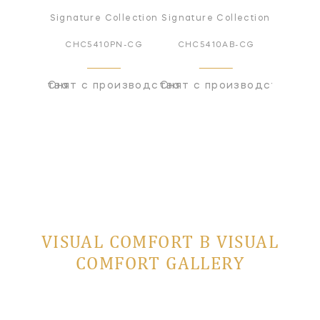
ollection
Signature Collection
Signature Collection
Signatur
BZ-CG
CHC5410PN-CG
CHC5410AB-CG
CHC5
оизводства
Снят с производства
Снят с производства
Снят с
VISUAL COMFORT В VISUAL
COMFORT GALLERY