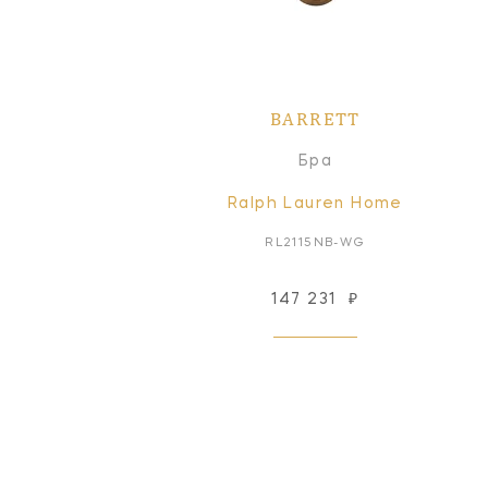
BARRETT
Бра
Ralph Lauren Home
RL2115NB-WG
147 231
₽