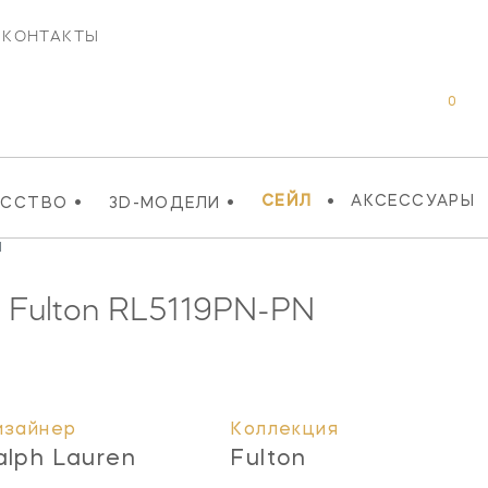
КОНТАКТЫ
0
•
•
•
СЕЙЛ
АКСЕССУАРЫ
УССТВО
3D-МОДЕЛИ
N
 Fulton
RL5119PN-PN
изайнер
Коллекция
alph Lauren
Fulton