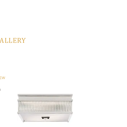
GALLERY
EW