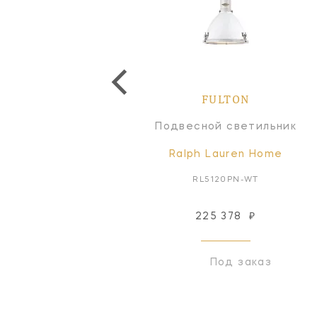
FULTON
FULTON
Люстра
Подвесной светильник
Signature Collection
Ralph Lauren Home
RL5121PN-WT
RL5120PN-WT
225 378
₽
Снят с производства
Под заказ