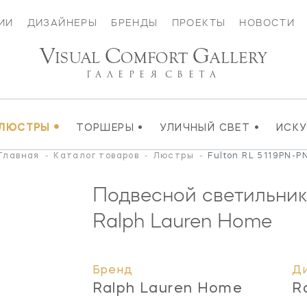
ИИ
ДИЗАЙНЕРЫ
БРЕНДЫ
ПРОЕКТЫ
НОВОСТИ
V
C
G
ISUAL
OMFORT
ALLERY
ГАЛЕРЕЯ
СВЕТА
•
•
•
ЛЮСТРЫ
ТОРШЕРЫ
УЛИЧНЫЙ СВЕТ
ИСК
Главная
-
Каталог товаров
-
Люстры
-
Fulton RL 5119PN-P
Подвесной светильник
Ralph Lauren Home
Бренд
Д
Ralph Lauren Home
R