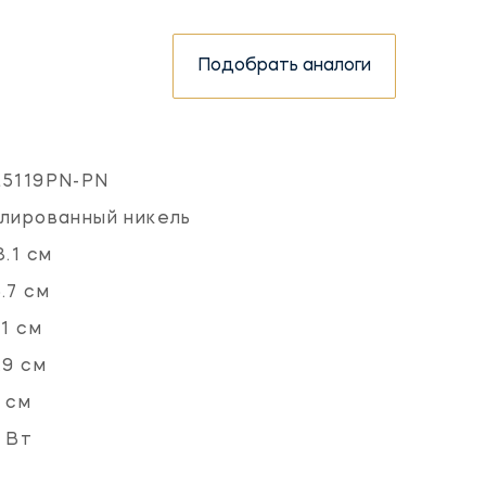
Подобрать аналоги
L5119PN-PN
лированный никель
8.1 см
.7 см
.1 см
.9 см
 см
 Вт