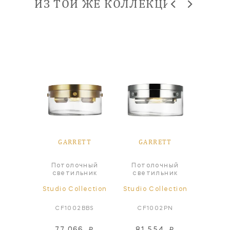
ИЗ ТОЙ ЖЕ КОЛЛЕКЦИИ
ETT
GARRETT
GARRETT
GA
чный
Потолочный
Потолочный
Под
ьник
светильник
светильник
све
lection
Studio Collection
Studio Collection
Studio
BBS*
CF1002BBS
CF1002PN
CP1
77 066
₽
81 554
₽
60