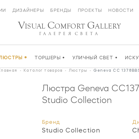
ИИ
ДИЗАЙНЕРЫ
БРЕНДЫ
ПРОЕКТЫ
НОВОСТИ
V
C
G
ISUAL
OMFORT
ALLERY
ГАЛЕРЕЯ
СВЕТА
•
•
•
ЛЮСТРЫ
ТОРШЕРЫ
УЛИЧНЫЙ СВЕТ
ИСК
Главная
-
Каталог товаров
-
Люстры
-
Geneva CC 1378BB
Люстра Geneva
CC13
Studio Collection
Бренд
Д
Studio Collection
C