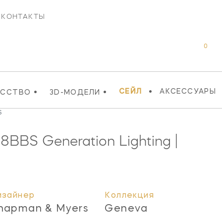
КОНТАКТЫ
0
•
•
•
СЕЙЛ
АКСЕССУАРЫ
УССТВО
3D-МОДЕЛИ
S
78BBS
Generation Lighting |
изайнер
Коллекция
hapman & Myers
Geneva