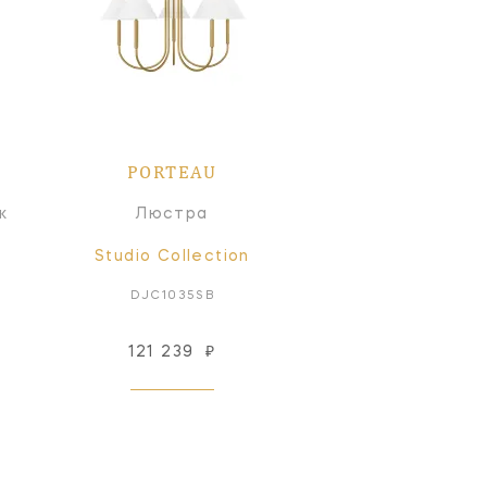
PORTEAU
к
Люстра
Studio Collection
DJC1035SB
121 239
₽