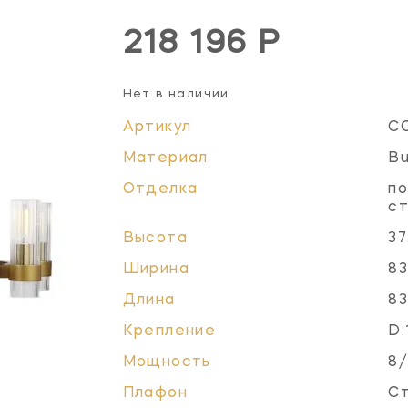
218 196 Р
Нет в наличии
Артикул
C
Материал
Bu
Отделка
по
с
Высота
37
Ширина
83
Длина
83
Крепление
D:
Мощность
8/
Плафон
Ст