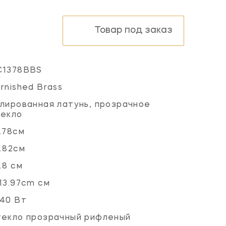
Товар под заказ
C1378BBS
rnished Brass
лированная латунь, прозрачное
текло
.78см
.82см
.8 см
13.97cm см
40 Вт
екло прозрачный рифленый