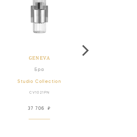
GENEVA
GENEVA
Бра
Бра
Studio Collection
Studio Collection
CV1021PN
CV1022PN
37 706
₽
61 047
₽