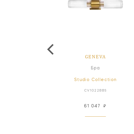
GENEVA
GENEVA
Бра
Бра
Studio Collection
Studio Collection
CV1024PN
CV1022BBS
100 548
₽
61 047
₽
Под заказ