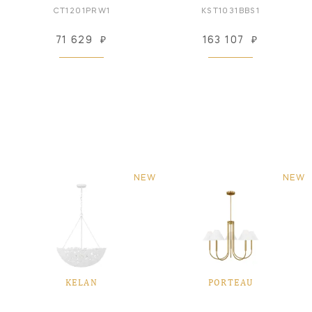
CT1201PRW1
KST1031BBS1
71 629
₽
163 107
₽
NEW
NEW
KELAN
PORTEAU