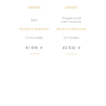
VA
GENEVA
GENEVA
G
Подвесной
Под
а
Бра
светильник
све
lection
Studio Collection
Studio Collection
Studio
4PN
CV1022BBS
CP1161BBS
CP
89
₽
61 618
₽
42 632
₽
42
 заказ