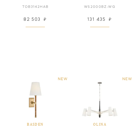
TOB3142HAB
WS2000BZ-WG
82 503
₽
131 435
₽
NEW
NEW
BASDEN
OLINA