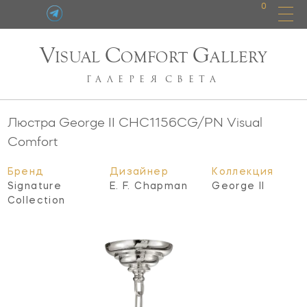
0
V
C
G
ISUAL
OMFORT
ALLERY
ГАЛЕРЕЯ
СВЕТА
Люстра George II
CHC1156CG/PN
Visual
Comfort
Бренд
Дизайнер
Коллекция
Signature
E. F. Chapman
George II
Collection