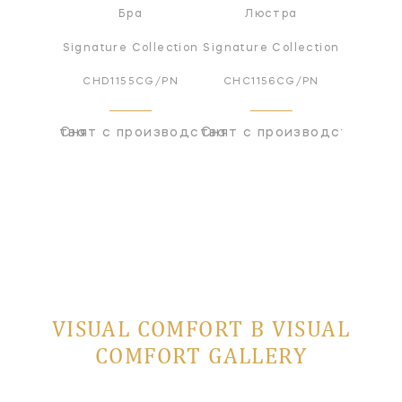
ра
Бра
Люстра
Л
ollection
Signature Collection
Signature Collection
Signatur
55Q
CHD1155CG/PN
CHC1156CG/PN
CHC1
оизводства
Снят с производства
Снят с производства
Снят с
VISUAL COMFORT В VISUAL
COMFORT GALLERY