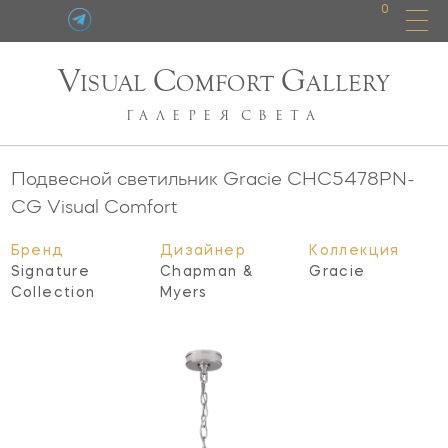
0
V
C
G
ISUAL
OMFORT
ALLERY
ГАЛЕРЕЯ
СВЕТА
Подвесной светильник Gracie
CHC5478PN-
CG
Visual Comfort
Бренд
Дизайнер
Коллекция
Signature
Chapman &
Gracie
Collection
Myers