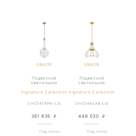
IE
GRACIE
GRACIE
G
Подвесной
Подвесной
Под
а
светильник
светильник
све
ollection
Signature Collection
Signature Collection
Signatur
AB-CG
CHC5478PN-CG
CHC5482AB-CG
CHC5
35
₽
361 836
₽
448 020
₽
361
 заказ
Под заказ
Под заказ