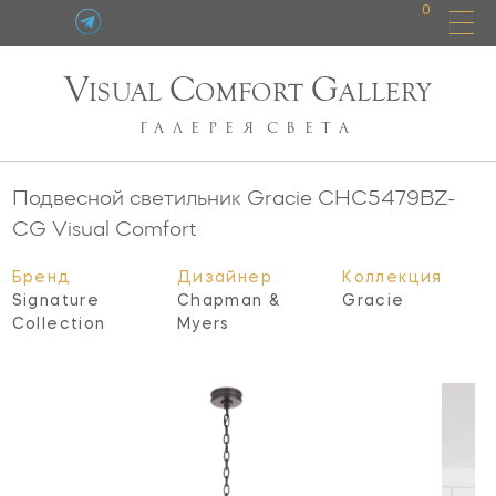
0
V
C
G
ISUAL
OMFORT
ALLERY
ГАЛЕРЕЯ
СВЕТА
Подвесной светильник Gracie
CHC5479BZ-
CG
Visual Comfort
Бренд
Дизайнер
Коллекция
Signature
Chapman &
Gracie
Collection
Myers