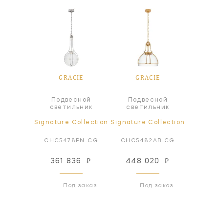
IE
GRACIE
GRACIE
G
Подвесной
Подвесной
Под
а
светильник
светильник
све
ollection
Signature Collection
Signature Collection
Signatur
AB-CG
CHC5478PN-CG
CHC5482AB-CG
CHC5
35
₽
361 836
₽
448 020
₽
361
 заказ
Под заказ
Под заказ