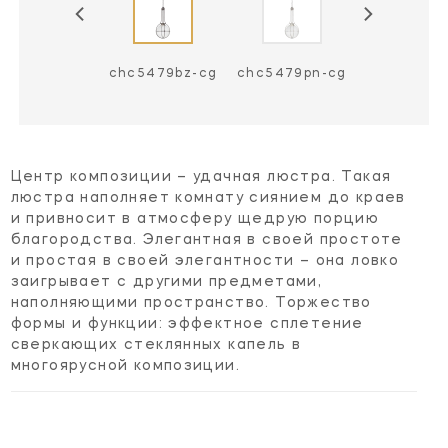
c5479an-cg
chc5479bz-cg
chc5479pn-cg
Центр композиции – удачная люстра. Такая
люстра наполняет комнату сиянием до краев
и привносит в атмосферу щедрую порцию
благородства. Элегантная в своей простоте
и простая в своей элегантности – она ловко
заигрывает с другими предметами,
наполняющими пространство. Торжество
формы и функции: эффектное сплетение
сверкающих стеклянных капель в
многоярусной композиции.