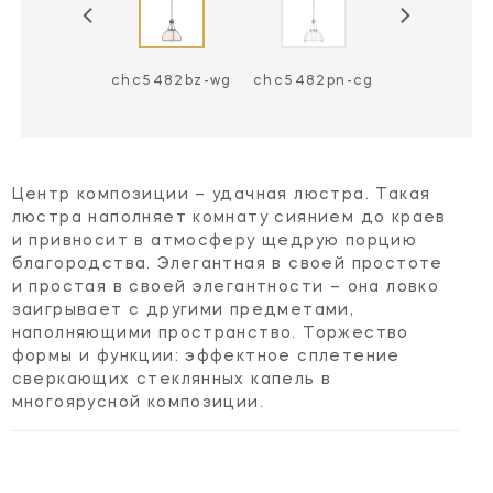
5482bz-cg
chc5482bz-wg
chc5482pn-cg
chc5482pn
Центр композиции – удачная люстра. Такая
люстра наполняет комнату сиянием до краев
и привносит в атмосферу щедрую порцию
благородства. Элегантная в своей простоте
и простая в своей элегантности – она ловко
заигрывает с другими предметами,
наполняющими пространство. Торжество
формы и функции: эффектное сплетение
сверкающих стеклянных капель в
многоярусной композиции.