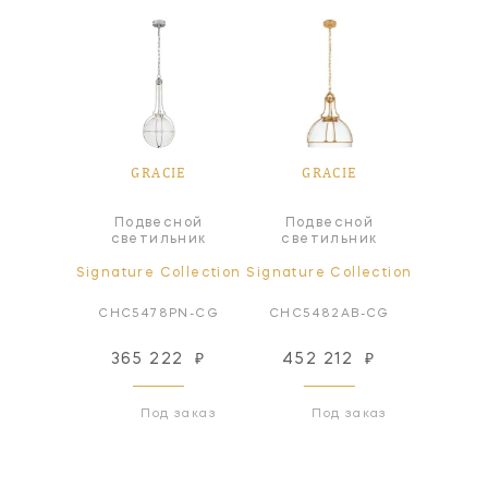
IE
GRACIE
GRACIE
G
Подвесной
Подвесной
Под
а
светильник
светильник
све
ollection
Signature Collection
Signature Collection
Signatur
AB-CG
CHC5478PN-CG
CHC5482AB-CG
CHC5
86
₽
365 222
₽
452 212
₽
365
 заказ
Под заказ
Под заказ