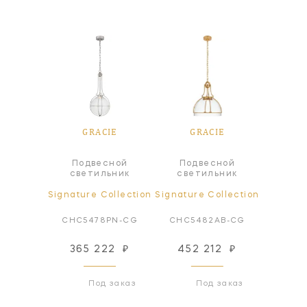
IE
GRACIE
GRACIE
G
Подвесной
Подвесной
Под
а
светильник
светильник
све
ollection
Signature Collection
Signature Collection
Signatur
AB-CG
CHC5478PN-CG
CHC5482AB-CG
CHC5
86
₽
365 222
₽
452 212
₽
365
 заказ
Под заказ
Под заказ