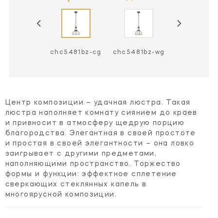
5481an-wg
chc5481bz-cg
chc5481bz-wg
chc5481pn
Центр композиции – удачная люстра. Такая
люстра наполняет комнату сиянием до краев
и привносит в атмосферу щедрую порцию
благородства. Элегантная в своей простоте
и простая в своей элегантности – она ловко
заигрывает с другими предметами,
наполняющими пространство. Торжество
формы и функции: эффектное сплетение
сверкающих стеклянных капель в
многоярусной композиции.