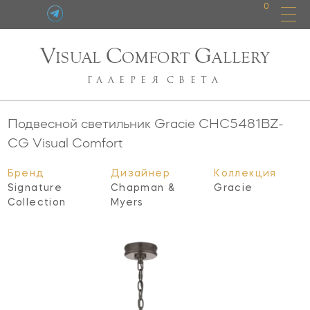
0
V
C
G
ISUAL
OMFORT
ALLERY
ГАЛЕРЕЯ
СВЕТА
Подвесной светильник Gracie
CHC5481BZ-
CG
Visual Comfort
Бренд
Дизайнер
Коллекция
Signature
Chapman &
Gracie
Collection
Myers