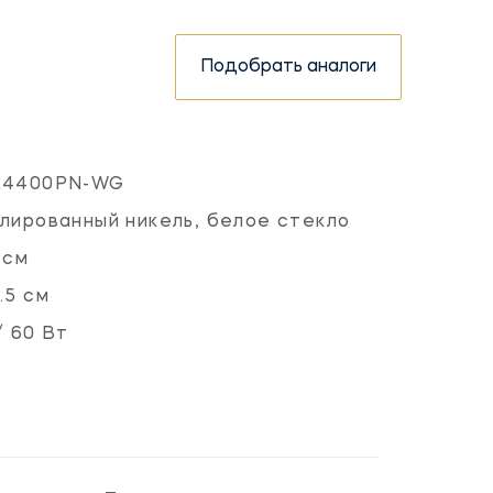
Подобрать аналоги
L4400PN-WG
лированный никель, белое стекло
 см
.5 см
/ 60 Вт