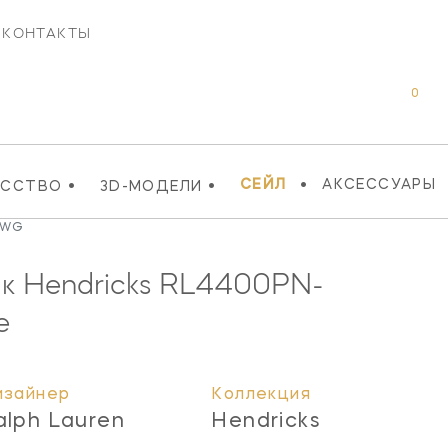
КОНТАКТЫ
0
•
•
•
СЕЙЛ
АКСЕССУАРЫ
УССТВО
3D-МОДЕЛИ
-WG
к Hendricks
RL4400PN-
e
изайнер
Коллекция
alph Lauren
Hendricks