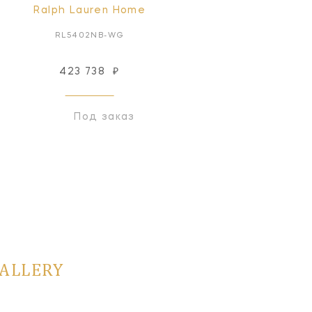
Ralph Lauren Home
Ralph Lauren Home
RL5402NB-WG
RL4400PN-WG
423 738
₽
Снят с производств
Под заказ
GALLERY