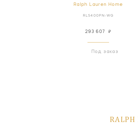
Ralph Lauren Home
RL5400PN-WG
293 607
₽
Под заказ
RALPH 