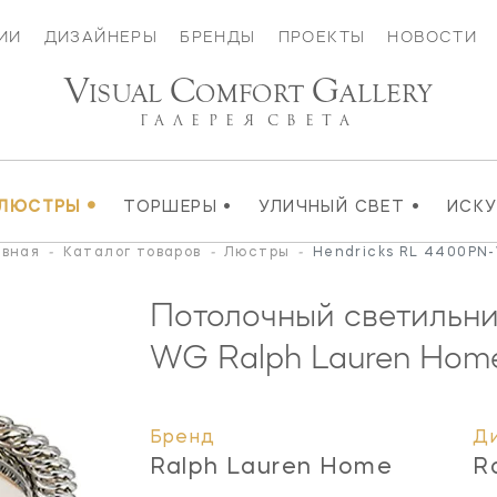
ИИ
ДИЗАЙНЕРЫ
БРЕНДЫ
ПРОЕКТЫ
НОВОСТИ
V
C
G
ISUAL
OMFORT
ALLERY
ГАЛЕРЕЯ
СВЕТА
•
•
•
ЛЮСТРЫ
ТОРШЕРЫ
УЛИЧНЫЙ СВЕТ
ИСК
авная
-
Каталог товаров
-
Люстры
-
Hendricks RL 4400PN
Потолочный светильни
WG
Ralph Lauren Hom
Бренд
Д
Ralph Lauren Home
R