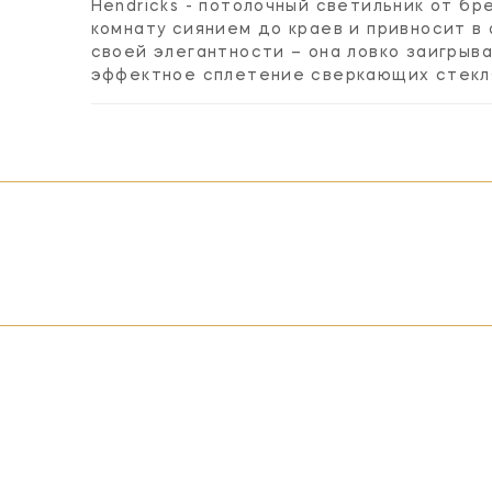
Hendricks - потолочный светильник от бр
комнату сиянием до краев и привносит в
своей элегантности – она ловко заигры
эффектное сплетение сверкающих стекля