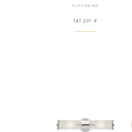
RL2115NB-WG
147 231
₽