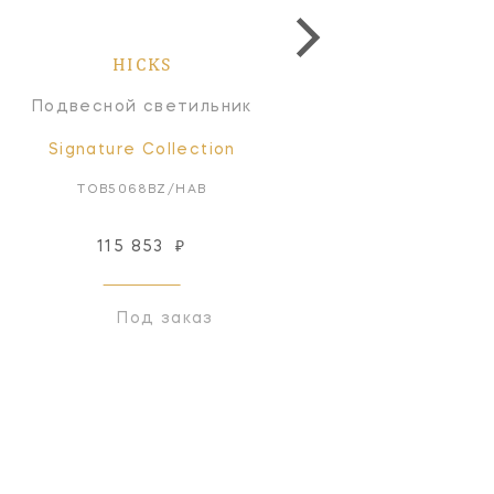
HICKS
HICKS
Подвесной светильник
Потолочный светильн
Signature Collection
Signature Collectio
TOB5068BZ/HAB
TOB5064PN-WG
115 853
₽
195 710
₽
Под заказ
Под заказ