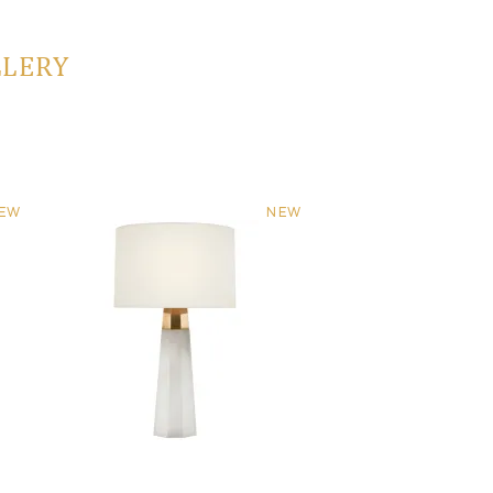
LLERY
EW
NEW