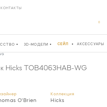
КОНТАКТЫ
0
•
•
•
СЕЙЛ
АКСЕССУАРЫ
УССТВО
3D-МОДЕЛИ
-WG
к Hicks
TOB4063HAB-WG
изайнер
Коллекция
homas O'Brien
Hicks