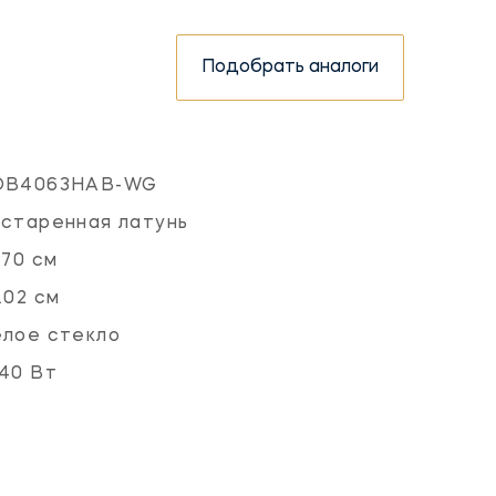
Подобрать аналоги
OB4063HAB-WG
старенная латунь
.70 см
.02 см
лое стекло
40 Вт