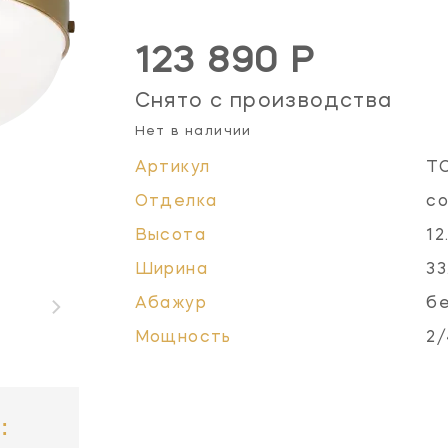
123 890 Р
Снято с производства
Нет в наличии
Артикул
T
Отделка
со
Высота
12
Ширина
33
Абажур
бе
Мощность
2/
: