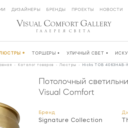
ИИ
ДИЗАЙНЕРЫ
БРЕНДЫ
ПРОЕКТЫ
НОВОСТИ
V
C
G
ISUAL
OMFORT
ALLERY
ГАЛЕРЕЯ
СВЕТА
•
•
•
ЛЮСТРЫ
ТОРШЕРЫ
УЛИЧНЫЙ СВЕТ
ИСК
авная
-
Каталог товаров
-
Люстры
-
Hicks TOB 4063HAB
Потолочный светильни
Visual Comfort
Бренд
Д
Signature Collection
T