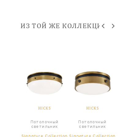
ИЗ ТОЙ ЖЕ КОЛЛЕКЦИИ
KS
HICKS
HICKS
H
Потолочный
Потолочный
Под
ра
светильник
светильник
све
ollection
Signature Collection
Signature Collection
Signatur