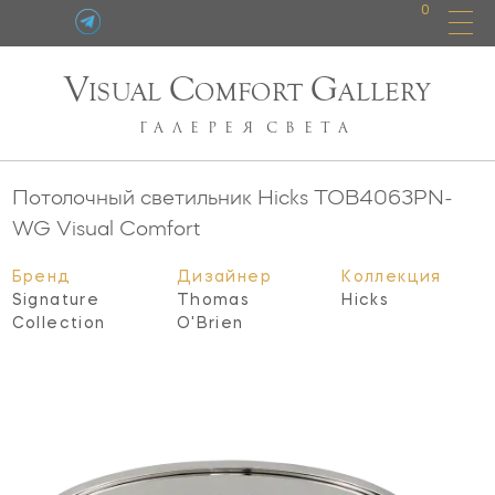
0
V
C
G
ISUAL
OMFORT
ALLERY
ГАЛЕРЕЯ
СВЕТА
Потолочный светильник Hicks
TOB4063PN-
WG
Visual Comfort
Бренд
Дизайнер
Коллекция
Signature
Thomas
Hicks
Collection
O'Brien