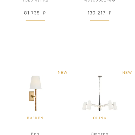
TOB3142HAB
WS2000BZ-WG
81 738
₽
130 217
₽
NEW
NEW
BASDEN
OLINA
Бра
Люстра