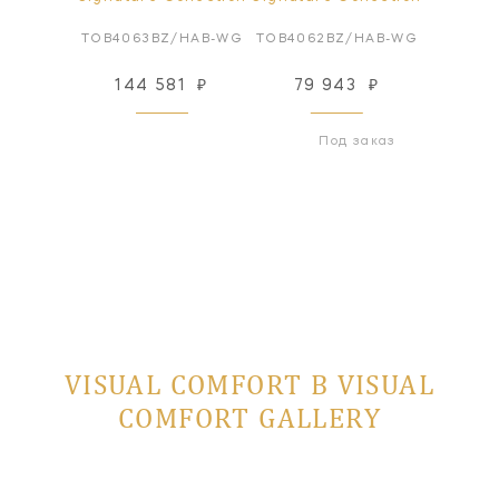
HAB-WG
TOB4063BZ/HAB-WG
TOB4062BZ/HAB-WG
TOB506
94
₽
144 581
₽
79 943
₽
122
 заказ
Под заказ
VISUAL COMFORT В VISUAL
COMFORT GALLERY