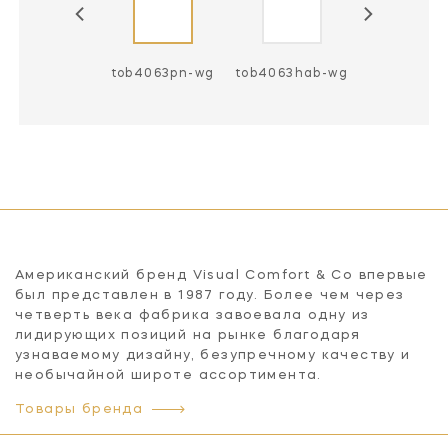
b4063an-wg
tob4063pn-wg
tob4063hab-wg
Американский бренд Visual Comfort & Co впервые
был представлен в 1987 году. Более чем через
четверть века фабрика завоевала одну из
лидирующих позиций на рынке благодаря
узнаваемому дизайну, безупречному качеству и
необычайной широте ассортимента.
Товары бренда