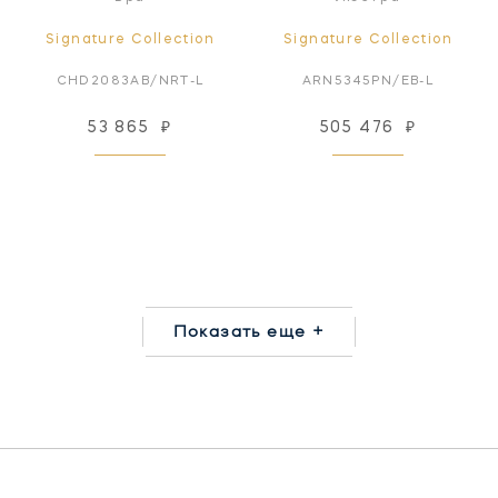
Signature Collection
Signature Collection
CHD2083AB/NRT-L
ARN5345PN/EB-L
53 865
₽
505 476
₽
Показать еще +