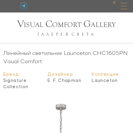
0
V
C
G
ISUAL
OMFORT
ALLERY
ГАЛЕРЕЯ
СВЕТА
Линейный светильник Launceton
CHC1605PN
Visual Comfort
Бренд
Дизайнер
Коллекция
Signature
E. F. Chapman
Launceton
Collection