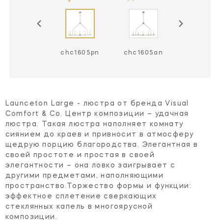
chc1605bz
chc1605pn
chc1605an
Launceton Large - люстра от бренда Visual
Comfort & Co. Центр композиции – удачная
люстра. Такая люстра наполняет комнату
сиянием до краев и привносит в атмосферу
щедрую порцию благородства. Элегантная в
своей простоте и простая в своей
элегантности – она ловко заигрывает с
другими предметами, наполняющими
пространство.Торжество формы и функции:
эффектное сплетение сверкающих
стеклянных капель в многоярусной
композиции.