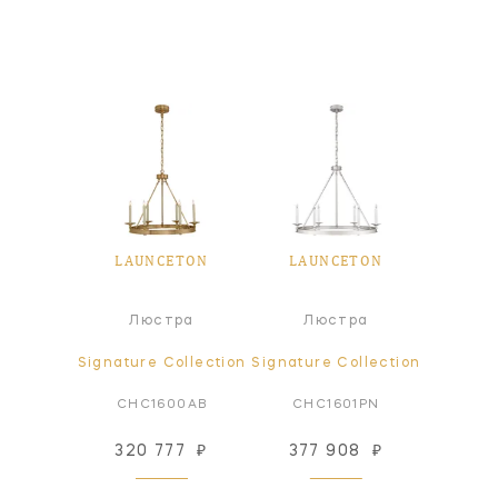
ETON
LAUNCETON
LAUNCETON
LAU
чный
Люстра
Люстра
Л
ьник
ollection
Signature Collection
Signature Collection
Signatur
AB-WG
CHC1600AB
CHC1601PN
CHC
30
₽
320 777
₽
377 908
₽
495