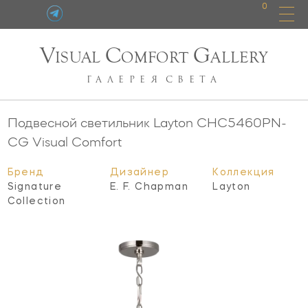
0
V
C
G
ISUAL
OMFORT
ALLERY
ГАЛЕРЕЯ
СВЕТА
Подвесной светильник Layton
CHC5460PN-
CG
Visual Comfort
Бренд
Дизайнер
Коллекция
Signature
E. F. Chapman
Layton
Collection