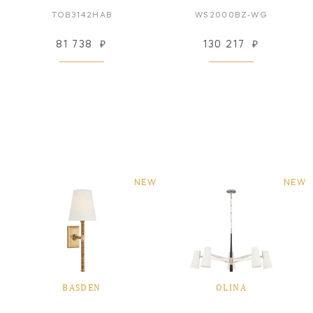
TOB3142HAB
WS2000BZ-WG
81 738
₽
130 217
₽
NEW
NEW
BASDEN
OLINA