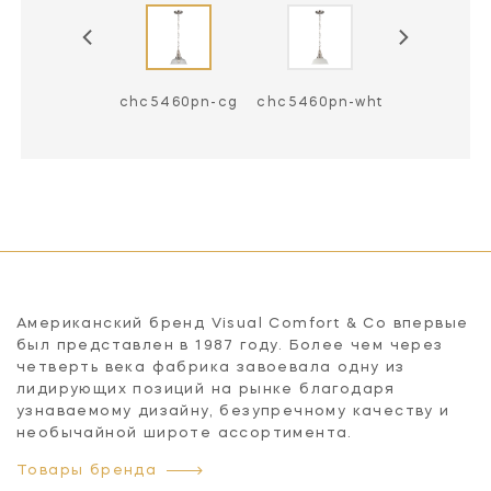
c5460pn-blk
chc5460pn-cg
chc5460pn-wht
Американский бренд Visual Comfort & Co впервые
был представлен в 1987 году. Более чем через
четверть века фабрика завоевала одну из
лидирующих позиций на рынке благодаря
узнаваемому дизайну, безупречному качеству и
необычайной широте ассортимента.
Товары бренда