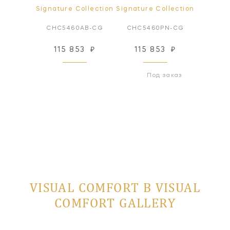
ollection
Signature Collection
Signature Collection
Signatur
BZ-CG
CHC5460AB-CG
CHC5460PN-CG
CHC5
17
₽
115 853
₽
115 853
₽
115
 заказ
Под заказ
VISUAL COMFORT В VISUAL
COMFORT GALLERY